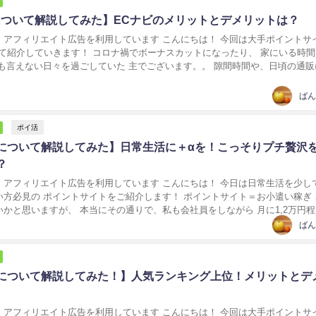
について解説してみた】ECナビのメリットとデメリットは？
イト広告を利用しています こんにちは！ 今回は大手ポイントサイトの
 コロナ禍でボーナスカットになったり、 家にいる時間が伸
ない日々を過ごしていた 主でございます。。 隙間時間や、日頃の通販に ひ
けでポイントが貯まるので、...
ばん
ポイ活
について解説してみた】日常生活に＋αを！こっそりプチ贅沢
？
エイト広告を利用しています こんにちは！ 今日は日常生活を少しでも
い方必見の ポイントサイトをご紹介します！ ポイントサイト＝お小遣い稼ぎ 
かと思いますが、 本当にその通りで、私も会社員をしながら 月に1,2万円
げたこともあります。 数万円増えるだけで、 ...
ばん
について解説してみた！】人気ランキング上位！メリットとデ
イト広告を利用しています こんにちは！ 今回は大手ポイントサイトの