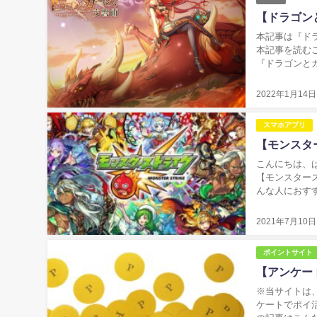
【ドラゴン
本記事は『ド
本記事を読む
『ドラゴンと
ンロードの参考
2022年1月14日
スマホアプリ
【モンスタ
こんにちは、
【モンスタース
んな人におす
とはない ・モ
2021年7月10日
ポイントサイト
【アンケー
※当サイトは、アフィリエ
ケートでポイ