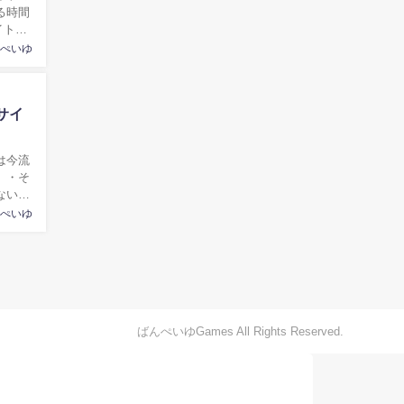
る時間
イトが
ぺいゆ
サイ
 ・そ
ない
ぺいゆ
ばんぺいゆGames All Rights Reserved.