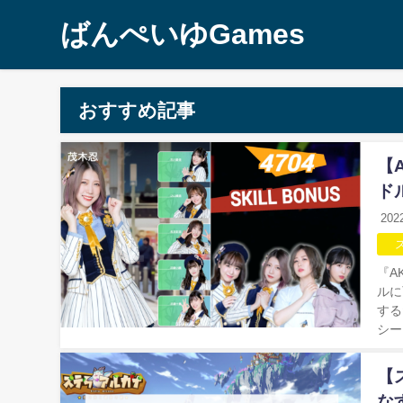
ばんぺいゆGames
おすすめ記事
【
ド
20
『A
ルに
する
シーク
【
な