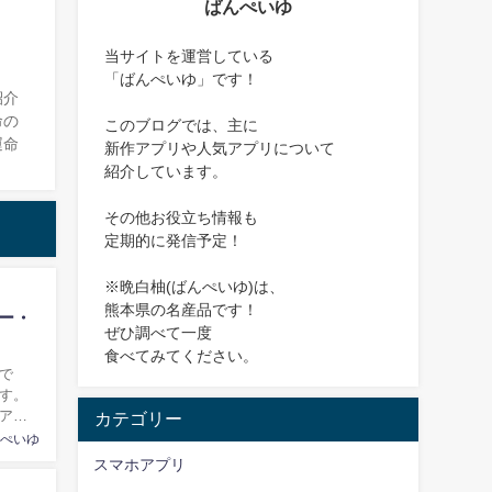
ばんぺいゆ
当サイトを運営している
「ばんぺいゆ」です！
紹介
命の
このブログでは、主に
運命
新作アプリや人気アプリについて
紹介しています。
その他お役立ち情報も
定期的に発信予定！
※晩白柚(ばんぺいゆ)は、
熊本県の名産品です！
ー・
ぜひ調べて一度
食べてみてください。
で
す。
アプ
カテゴリー
ぺいゆ
スマホアプリ