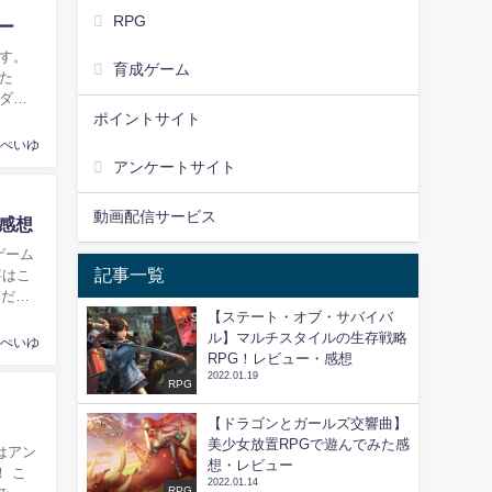
RPG
ー
す。
育成ゲーム
た
ダウ
ポイントサイト
ぺいゆ
アンケートサイト
動画配信サービス
感想
ゲーム
記事一覧
事はこ
んだこ
【ステート・オブ・サバイバ
ル】マルチスタイルの生存戦略
ぺいゆ
RPG！レビュー・感想
2022.01.19
RPG
！
【ドラゴンとガールズ交響曲】
美少女放置RPGで遊んでみた感
想・レビュー
 こ
2022.01.14
RPG