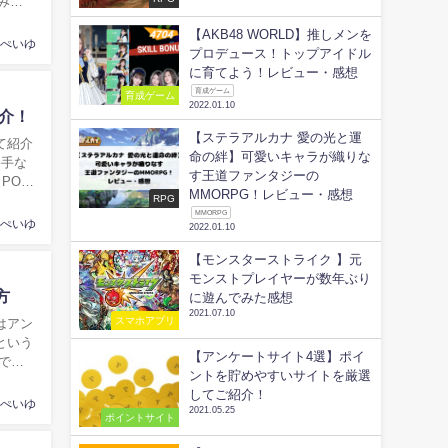
みた
【AKB48 WORLD】推しメンを
ぺいゆ
プロデュース！トップアイドル
に育てよう！レビュー・感想
育成ゲーム
育成ゲーム
2022.01.10
介！
【ステラアルカナ 愛の光と運
命の絆】可愛いキャラが織りな
勝手な
す王道ファンタジーの
POM
MMORPG！レビュー・感想
RPG
MMORPG
ぺいゆ
2022.01.10
【モンスターストライク 】元
モンストプレイヤーが数年ぶり
方
に遊んでみた感想
2021.07.10
スマホアプリ
という
【アンケートサイト4選】ポイ
で家
ントを貯めやすいサイトを厳選
してご紹介！
ぺいゆ
2021.05.25
ポイントサイト