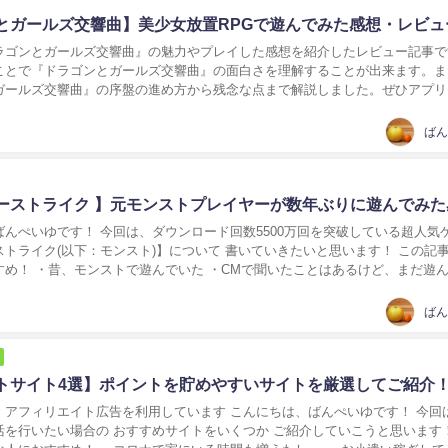
とガールズ交響曲】美少女放置RPGで遊んでみた感想・レビュ
ラゴンとガールズ交響曲』の魅力やプレイした感想を紹介したレビュー記事で
ことで『ドラゴンとガールズ交響曲』の面白さを理解することが出来ます。ま
ガールズ交響曲』の序盤の進め方から残念な点まで解説しました。ぜひアプリ
にしてみてください！...
ばん
ーストライク 】元モンストプレイヤーが数年ぶりに遊んでみた
ばんぺいゆです！ 今回は、ダウンロード回数5500万回を突破している超人気
トライク(以下：モンスト)】について 書いていきたいと思います！ この記
すめ！ ・昔、モンストで遊んでいた ・CMで聞いたことはあるけど、まだ遊
ンストを入れようか迷っている ...
ばん
トサイト4選】ポイントを貯めやすいサイトを厳選してご紹介
イト広告を利用しています こんにちは、ばんぺいゆです！ 今回はアン
活を行いたい場合の おすすめサイトをいくつか ご紹介していこうと思います！