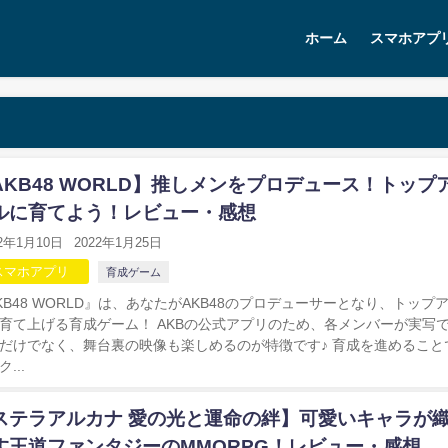
ホーム
スマホアプ
AKB48 WORLD】推しメンをプロデュース！トップ
ルに育てよう！レビュー・感想
22年1月10日
2022年1月25日
スマホアプリ
育成ゲーム
KB48 WORLD』は、あなたがAKB48のプロデューサーとなり、トップ
育て上げる育成ゲーム！ AKBの公式アプリのため、各メンバーが実写
だけでなく、舞台裏の映像も楽しめるのが特徴です♪ 育成を進めること
...
ステラアルカナ 愛の光と運命の絆】可愛いキャラが
す王道ファンタジーのMMORPG！レビュー・感想