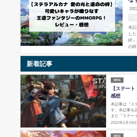
20
本記
した
絆』
の絆
新着記事
RPG
【ステート
感想
本記事は『ス
す。本記事を
また『ステー
リダウンロード
2022年1月19日
RPG